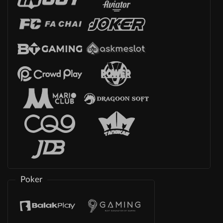
Poker