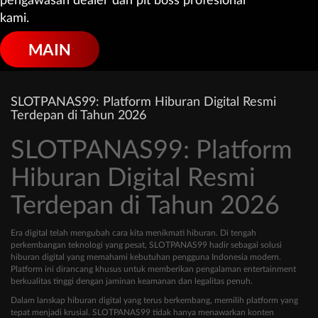
pengawasan dealer dan pit boss profesional
kami.
MAIN
SLOTPANAS99: Platform Hiburan Digital Resmi
Terdepan di Tahun 2026
SLOTPANAS99: Platform
Hiburan Digital Resmi
Terdepan di Tahun 2026
Era digital telah mengubah cara kita menikmati hiburan. Di tengah
perkembangan teknologi yang pesat, SLOTPANAS99 hadir sebagai solusi
hiburan digital yang memahami kebutuhan pengguna Indonesia modern.
Platform ini dirancang khusus untuk memberikan pengalaman entertainment
berkualitas tinggi dengan jaminan keamanan dan legalitas penuh.
Dalam lanskap hiburan digital yang terus berkembang, memilih platform yang
tepat menjadi krusial. SLOTPANAS99 tidak hanya menawarkan konten