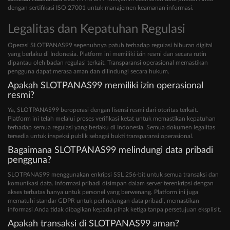
dengan sertifikasi ISO 27001 untuk manajemen keamanan informasi.
Legalitas dan Kepatuhan Regulasi
Operasi SLOTPANAS99 sepenuhnya patuh terhadap regulasi hiburan digital
yang berlaku di Indonesia. Platform ini memiliki izin resmi dan secara rutin
dipantau oleh badan regulasi terkait. Transparansi operasional memastikan
pengguna dapat merasa aman dan dilindungi secara hukum.
Apakah SLOTPANAS99 memiliki izin operasional
resmi?
Ya, SLOTPANAS99 beroperasi dengan lisensi resmi dari otoritas terkait.
Platform ini telah melalui proses verifikasi ketat untuk memastikan kepatuhan
terhadap semua regulasi yang berlaku di Indonesia. Semua dokumen legalitas
tersedia untuk inspeksi publik sebagai bukti transparansi operasional.
Bagaimana SLOTPANAS99 melindungi data pribadi
pengguna?
SLOTPANAS99 menggunakan enkripsi SSL 256-bit untuk semua transaksi dan
komunikasi data. Informasi pribadi disimpan dalam server terenkripsi dengan
akses terbatas hanya untuk personel yang berwenang. Platform ini juga
mematuhi standar GDPR untuk perlindungan data pribadi, memastikan
informasi Anda tidak dibagikan kepada pihak ketiga tanpa persetujuan eksplisit.
Apakah transaksi di SLOTPANAS99 aman?