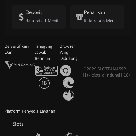
Deposit
Penarikan
Rata-rata 1 Menit
Rata-rata 3 Menit
Bersertifikasi
Tanggung
Browser
Dari
Jawab
Yang
Bermain
Didukung
©2026 SLOTPANAS99.
Hak cipta dilindungi | 18+
Platform Penyedia Layanan
Slots