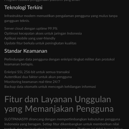
Teknologi Terkini
Infrastruktur modern memastikan pengalaman pengguna yang mulus tanpa
gangguan teknis.
Server cloud dengan uptime 99.9%
Optimasi kecepatan akses untuk jaringan Indonesia
Aplikasi mobile yang user-friendly
Update fitur berkala untuk peningkatan kualitas
Standar Keamanan
Perlindungan data pengguna dengan enkripsi tingkat militer dan protokol
keamanan berlapis.
Enkripsi SSL 256-bit untuk semua transaksi
Autentikasi dua faktor untuk akun pengguna
Monitoring keamanan real-time 24/7
Backup data otomatis untuk mencegah kehilangan informasi
Fitur dan Layanan Unggulan
yang Memanjakan Pengguna
SLOTPANAS99 dirancang dengan mempertimbangkan kebutuhan pengguna
Indonesia yang beragam. Setiap fitur dikembangkan untuk memberikan nilai