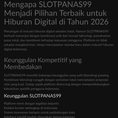
Mengapa SLOTPANAS99
Menjadi Pilihan Terbaik untuk
Hiburan Digital di Tahun 2026
Persaingan di industri hiburan digital semakin ketat. Namun SLOTPANAS99
berhasil menonjol dengan kombinasi unik dari inovasi teknologi, pemahaman
pasar lokal, dan komitmen terhadap kepuasan pengguna. Platform ini tidak
sekadar mengikuti tren, tetapi menciptakan standar baru dalam industri hiburan
digital Indonesia.
Keunggulan Kompetitif yang
Membedakan
SLOTPANAS99 memiliki beberapa keunggulan yang sulit ditandingi pesaing.
Kombinasi teknologi canggih dengan sentuhan lokal menciptakan proposisi
nilai yang kuat. Setiap aspek platform dirancang dengan mempertimbangkan
kebutuhan spesifik pengguna Indonesia.
Keunggulan SLOTPANAS99
Platform resmi dengan legalitas terjamin
Koleksi konten terlengkap di Indonesia
Sistem keamanan berlapis untuk perlindungan data
Interface intuitif mudah digunakan semua kalangan