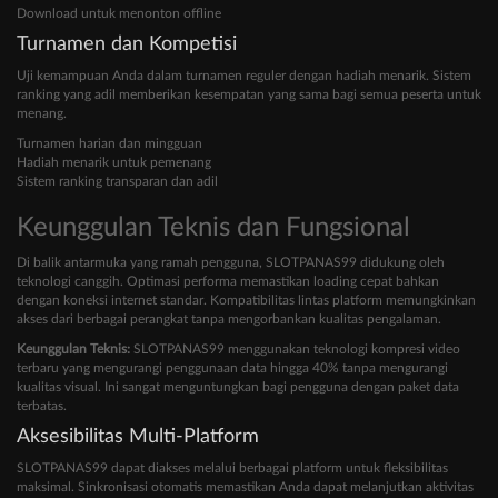
Download untuk menonton offline
Turnamen dan Kompetisi
Uji kemampuan Anda dalam turnamen reguler dengan hadiah menarik. Sistem
ranking yang adil memberikan kesempatan yang sama bagi semua peserta untuk
menang.
Turnamen harian dan mingguan
Hadiah menarik untuk pemenang
Sistem ranking transparan dan adil
Keunggulan Teknis dan Fungsional
Di balik antarmuka yang ramah pengguna, SLOTPANAS99 didukung oleh
teknologi canggih. Optimasi performa memastikan loading cepat bahkan
dengan koneksi internet standar. Kompatibilitas lintas platform memungkinkan
akses dari berbagai perangkat tanpa mengorbankan kualitas pengalaman.
Keunggulan Teknis:
SLOTPANAS99 menggunakan teknologi kompresi video
terbaru yang mengurangi penggunaan data hingga 40% tanpa mengurangi
kualitas visual. Ini sangat menguntungkan bagi pengguna dengan paket data
terbatas.
Aksesibilitas Multi-Platform
SLOTPANAS99 dapat diakses melalui berbagai platform untuk fleksibilitas
maksimal. Sinkronisasi otomatis memastikan Anda dapat melanjutkan aktivitas