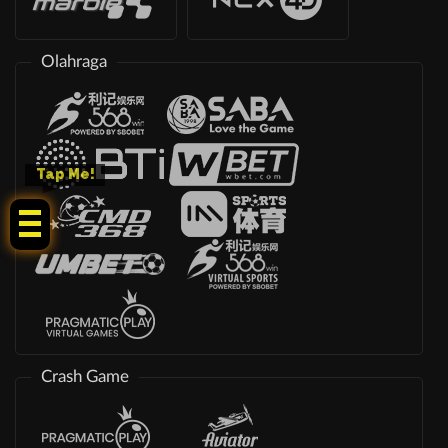
Olahraga
Tap Me!
Crash Game