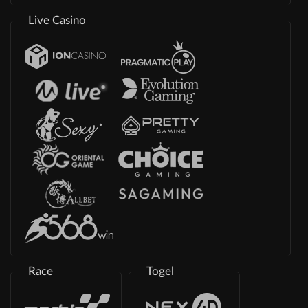
Live Casino
Race
Togel