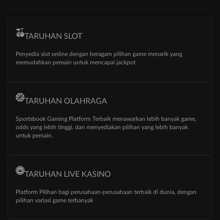
TARUHAN SLOT
Penyedia slot online dengan beragam pilihan game menarik yang
memudahkan pemain untuk mencapai jackpot
TARUHAN OLAHRAGA
Sportsbook Gaming Platform Terbaik menawarkan lebih banyak game,
odds yang lebih tinggi, dan menyediakan pilihan yang lebih banyak
untuk pemain.
TARUHAN LIVE KASINO
Platform Pilihan bagi perusahaan-perusahaan terbaik di dunia, dengan
pilihan variasi game terbanyak