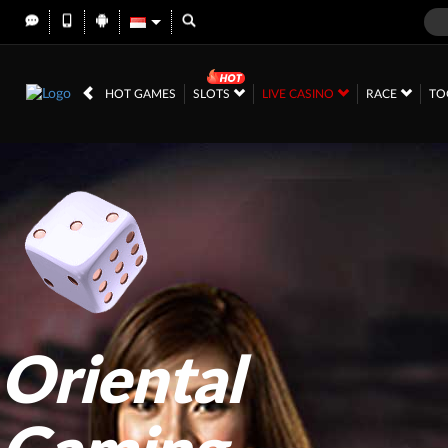
HOT GAMES
SLOTS
LIVE CASINO
RACE
TO
Oriental