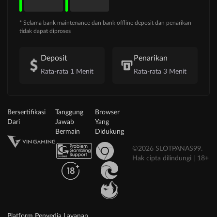
* Selama bank maintenance dan bank offline deposit dan penarikan
tidak dapat diproses
Deposit
Penarikan
Rata-rata 1 Menit
Rata-rata 3 Menit
Bersertifikasi
Tanggung
Browser
Dari
Jawab
Yang
Bermain
Didukung
©2026 SLOTPANAS99.
Hak cipta dilindungi | 18+
Platform Penyedia Layanan