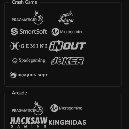
Crash Game
Arcade