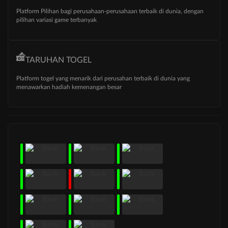
Platform Pilihan bagi perusahaan-perusahaan terbaik di dunia, dengan
pilihan variasi game terbanyak
TARUHAN TOGEL
Platform togel yang menarik dari perusahan terbaik di dunia yang
menawarkan hadiah kemenangan besar