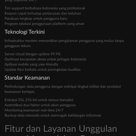
yang responsif 24/7.
Tim support berbahasa Indonesia yang profesional
Respon cepat terhadap pertanyaan dan keluhan
Panduan lengkap untuk pengguna baru
Program edukasi penggunaan platform yang aman
Teknologi Terkini
Infrastruktur modern memastikan pengalaman pengguna yang mulus tanpa
gangguan teknis.
Server cloud dengan uptime 99.9%
Optimasi kecepatan akses untuk jaringan Indonesia
Aplikasi mobile yang user-friendly
Update fitur berkala untuk peningkatan kualitas
Standar Keamanan
Perlindungan data pengguna dengan enkripsi tingkat militer dan protokol
keamanan berlapis.
Enkripsi SSL 256-bit untuk semua transaksi
Autentikasi dua faktor untuk akun pengguna
Monitoring keamanan real-time 24/7
Backup data otomatis untuk mencegah kehilangan informasi
Fitur dan Layanan Unggulan