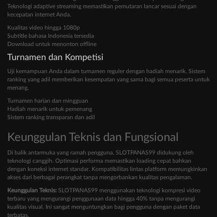
Teknologi adaptive streaming memastikan pemutaran lancar sesuai dengan
kecepatan internet Anda.
Kualitas video hingga 1080p
Subtitle bahasa Indonesia tersedia
Download untuk menonton offline
Turnamen dan Kompetisi
Uji kemampuan Anda dalam turnamen reguler dengan hadiah menarik. Sistem
ranking yang adil memberikan kesempatan yang sama bagi semua peserta untuk
menang.
Turnamen harian dan mingguan
Hadiah menarik untuk pemenang
Sistem ranking transparan dan adil
Keunggulan Teknis dan Fungsional
Di balik antarmuka yang ramah pengguna, SLOTPANAS99 didukung oleh
teknologi canggih. Optimasi performa memastikan loading cepat bahkan
dengan koneksi internet standar. Kompatibilitas lintas platform memungkinkan
akses dari berbagai perangkat tanpa mengorbankan kualitas pengalaman.
Keunggulan Teknis:
SLOTPANAS99 menggunakan teknologi kompresi video
terbaru yang mengurangi penggunaan data hingga 40% tanpa mengurangi
kualitas visual. Ini sangat menguntungkan bagi pengguna dengan paket data
terbatas.