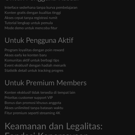
Interface sederhana tanpa kurva pembelajaran
Konten gratis dengan kualitas tinggi
Akses cepat tanpa registrasi rumit
Tutorial lengkap untuk pemula
Mode demo untuk mencoba fitur
Untuk Pengguna Aktif
Program loyalitas dengan poin reward
Akses early ke konten baru
Komunitas aktif untuk berbagi tips
Event eksklusif dengan hadiah menarik
Statistik detail untuk tracking progres
Untuk Premium Members
Konten eksklusif tidak tersedia di tempat lain
Prioritas customer support VIP
Bonus dan promosi khusus anggota
Akses unlimited tanpa batasan waktu
Fitur premium seperti streaming 4K
Keamanan dan Legalitas: