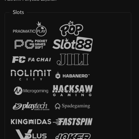
Slots