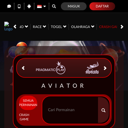
MASUK
DAFTAR
LIVE CASINO
RACE
TOGEL
OLAHRAGA
CRASH GAME
AVIATOR
SEMUA
PERMAINAN
CRASH
GAME