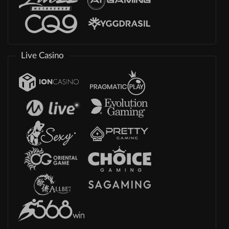
Live Casino