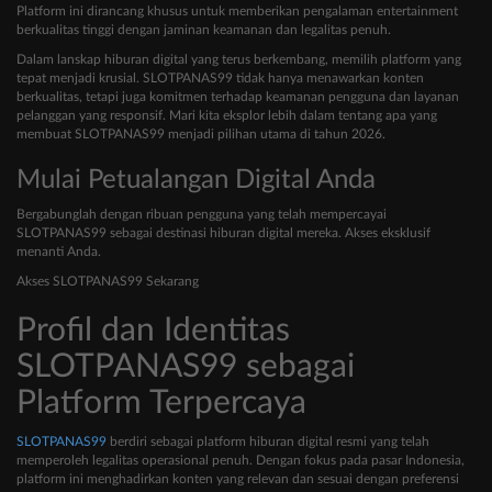
Platform ini dirancang khusus untuk memberikan pengalaman entertainment
berkualitas tinggi dengan jaminan keamanan dan legalitas penuh.
Dalam lanskap hiburan digital yang terus berkembang, memilih platform yang
tepat menjadi krusial. SLOTPANAS99 tidak hanya menawarkan konten
berkualitas, tetapi juga komitmen terhadap keamanan pengguna dan layanan
pelanggan yang responsif. Mari kita eksplor lebih dalam tentang apa yang
membuat SLOTPANAS99 menjadi pilihan utama di tahun 2026.
Mulai Petualangan Digital Anda
Bergabunglah dengan ribuan pengguna yang telah mempercayai
SLOTPANAS99 sebagai destinasi hiburan digital mereka. Akses eksklusif
menanti Anda.
Akses SLOTPANAS99 Sekarang
Profil dan Identitas
SLOTPANAS99 sebagai
Platform Terpercaya
SLOTPANAS99
berdiri sebagai platform hiburan digital resmi yang telah
memperoleh legalitas operasional penuh. Dengan fokus pada pasar Indonesia,
platform ini menghadirkan konten yang relevan dan sesuai dengan preferensi